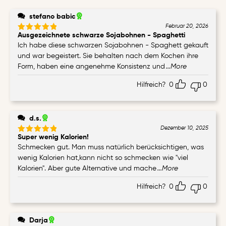
2
mit
von
1
5
stefano babic
von
Februar 20, 2026
5
Ausgezeichnete schwarze Sojabohnen - Spaghetti
Bewertet
mit
5
von
Ich habe diese schwarzen Sojabohnen - Spaghett gekauft
5
und war begeistert. Sie behalten nach dem Kochen ihre
Form, haben eine angenehme Konsistenz und
...More
Hilfreich?
0
0
d.s.
Dezember 10, 2025
Super wenig Kalorien!
Bewertet
mit
5
von
Schmecken gut. Man muss natürlich berücksichtigen, was
5
wenig Kalorien hat,kann nicht so schmecken wie "viel
Kalorien". Aber gute Alternative und mache
...More
Hilfreich?
0
0
Darja