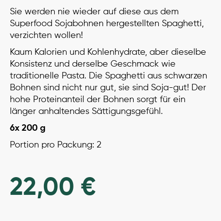
mit
5.00
Sie werden nie wieder auf diese aus dem
von 5,
basierend
Superfood Sojabohnen hergestellten Spaghetti,
auf
verzichten wollen!
Kundenbewertungen
Kaum Kalorien und Kohlenhydrate, aber dieselbe
Konsistenz und derselbe Geschmack wie
traditionelle Pasta. Die Spaghetti aus schwarzen
Bohnen sind nicht nur gut, sie sind Soja-gut! Der
hohe Proteinanteil der Bohnen sorgt für ein
länger anhaltendes Sättigungsgefühl.
6x 200 g
Portion pro Packung: 2
22,00
€