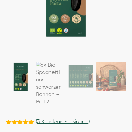
(
3
Kundenrezensionen)
Bewertet
3