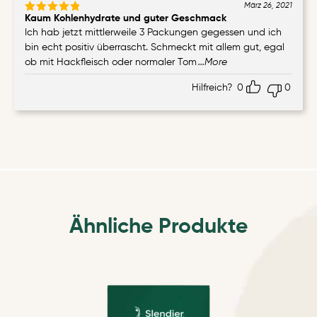
März 26, 2021
Kaum Kohlenhydrate und guter Geschmack
Bewertet
mit
5
von
Ich hab jetzt mittlerweile 3 Packungen gegessen und ich
5
bin echt positiv überrascht. Schmeckt mit allem gut, egal
ob mit Hackfleisch oder normaler Tom
...More
Hilfreich?
0
0
Ähnliche Produkte