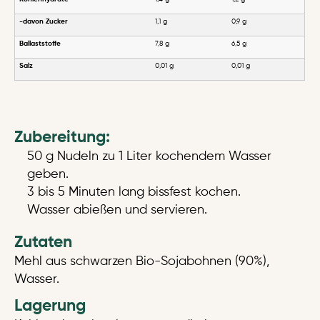
-davon Zucker
1,1 g
0,9 g
Ballaststoffe
7,8 g
6,5 g
Salz
0,01 g
0,01 g
Zubereitung:
50 g Nudeln zu 1 Liter kochendem Wasser
geben.
3 bis 5 Minuten lang bissfest kochen.
Wasser abießen und servieren.
Zutaten
Mehl aus schwarzen Bio-Sojabohnen (90%),
Wasser.
Lagerung