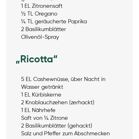
1 EL Zitronensaft
½ TL Oregano
¼ TL geräucherte Paprika
2 Basilikumblätter
Olivenöl-Spray
„Ricotta“
5 EL Cashewnüsse, über Nacht in
Wasser getränkt
1 EL Kürbiskerne
2 Knoblauchzehen (zerhackt)
1 EL Nährhefe
Saft von ¼ Zitrone
2 Basilikumblätter (gehackt)
Salz und Pfeffer zum Abschmecken