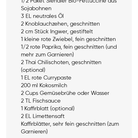
1/2 Paket Slendier Bio-Fettuccine aus
Sojabohnen
3 EL neutrales Öl
2 Knoblauchzehen, geschnitten
2 cm Stück Ingwer, gestiftelt
1 kleine rote Zwiebel, fein geschnitten
1/2 rote Paprika, fein geschnitten (und
mehr zum Garnieren)
2 Thai Chilischoten, geschnitten
(optional)
1 EL rote Currypaste
200 ml Kokosmilch
2 Cups Gemüsebrühe oder Wasser
2 TL Fischsauce
1 Kaffirblatt (optional)
2 EL Limettensaft
Kaffirblätter, sehr fein geschnitten (zum
Garnieren)