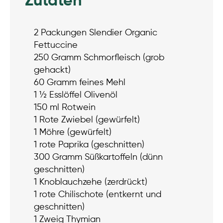
Zutaten
2 Packungen Slendier Organic
Fettuccine
250 Gramm Schmorfleisch (grob
gehackt)
60 Gramm feines Mehl
1 ½ Esslöffel Olivenöl
150 ml Rotwein
1 Rote Zwiebel (gewürfelt)
1 Möhre (gewürfelt)
1 rote Paprika (geschnitten)
300 Gramm Süßkartoffeln (dünn
geschnitten)
1 Knoblauchzehe (zerdrückt)
1 rote Chilischote (entkernt und
geschnitten)
1 Zweig Thymian