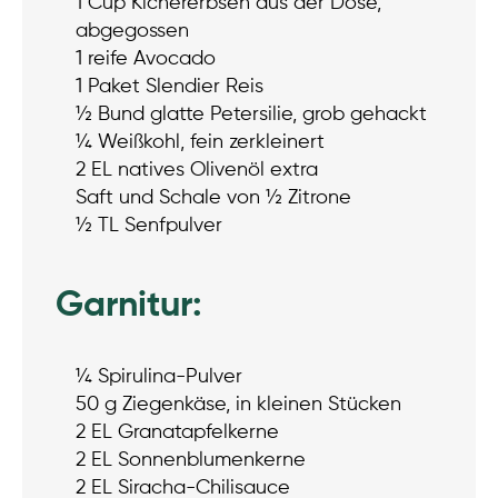
1 Cup Kichererbsen aus der Dose,
abgegossen
1 reife Avocado
1 Paket Slendier Reis
½ Bund glatte Petersilie, grob gehackt
¼ Weißkohl, fein zerkleinert
2 EL natives Olivenöl extra
Saft und Schale von ½ Zitrone
½ TL Senfpulver
Garnitur:
¼ Spirulina-Pulver
50 g Ziegenkäse, in kleinen Stücken
2 EL Granatapfelkerne
2 EL Sonnenblumenkerne
2 EL Siracha-Chilisauce