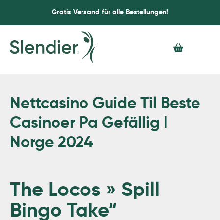
Gratis Versand für alle Bestellungen!
Nettcasino Guide Til Beste
Casinoer Pa Gefällig I
Norge 2024
The Locos » Spill
Bingo Take“