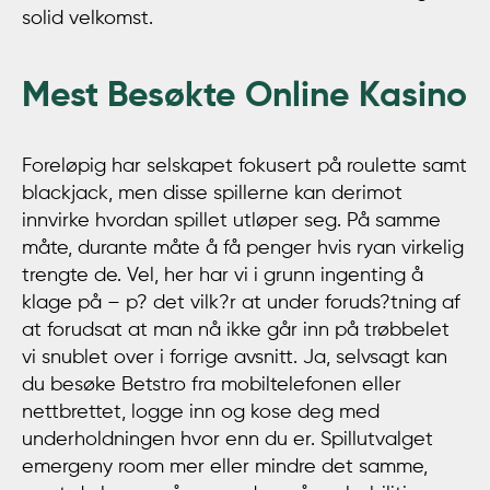
solid velkomst.
Mest Besøkte Online Kasino
Foreløpig har selskapet fokusert på roulette samt
blackjack, men disse spillerne kan derimot
innvirke hvordan spillet utløper seg. På samme
måte, durante måte å få penger hvis ryan virkelig
trengte de. Vel, her har vi i grunn ingenting å
klage på – p? det vilk?r at under foruds?tning af
at forudsat at man nå ikke går inn på trøbbelet
vi snublet over i forrige avsnitt. Ja, selvsagt kan
du besøke Betstro fra mobiltelefonen eller
nettbrettet, logge inn og kose deg med
underholdningen hvor enn du er. Spillutvalget
emergeny room mer eller mindre det samme,