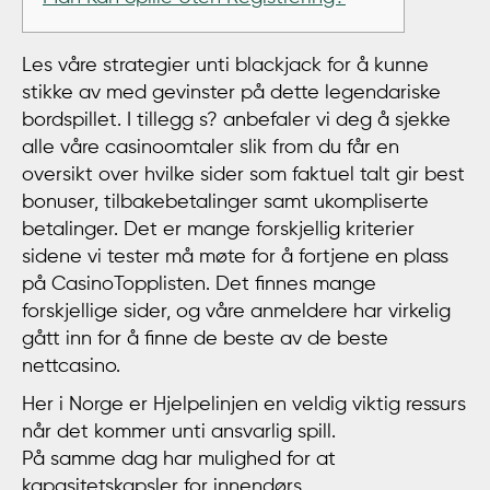
Les våre strategier unti blackjack for å kunne
stikke av med gevinster på dette legendariske
bordspillet. I tillegg s? anbefaler vi deg å sjekke
alle våre casinoomtaler slik from du får en
oversikt over hvilke sider som faktuel talt gir best
bonuser, tilbakebetalinger samt ukompliserte
betalinger. Det er mange forskjellig kriterier
sidene vi tester må møte for å fortjene en plass
på CasinoTopplisten. Det finnes mange
forskjellige sider, og våre anmeldere har virkelig
gått inn for å finne de beste av de beste
nettcasino.
Her i Norge er Hjelpelinjen en veldig viktig ressurs
når det kommer unti ansvarlig spill.
På samme dag har mulighed for at
kapasitetskapsler for innendørs