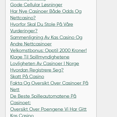
Gode Cellular Løsninger
Har Nye Casinoer Både Odds Og
Nettcasino?
Hvorfor Skal Du Stole På Våre
Vurderinger?
Sammenligning Av Kas Casino Og
Andre Nettcasinoer
Velkomstbonus: Opptil 2000 Kroner!
Klage Til Spillmyndighetene
Lovligheten Av Casinoer I Norge
Hvordan Registrere Seg?
Skatt På Casino
Fakta Og Oversikt Over Casinoer På
Nett
De Beste Spilleautomatene På
Casinoet:
Oversikt Over Poengene Vi Har Gitt
Kas Casino