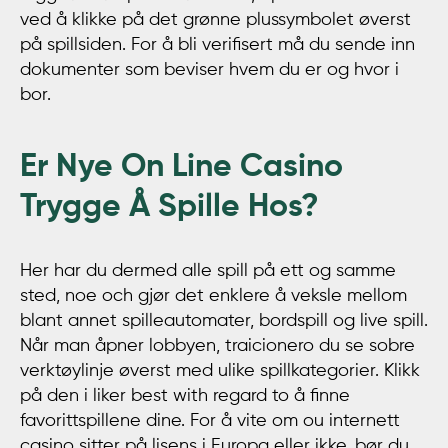
ved å klikke på det grønne plussymbolet øverst
på spillsiden. For å bli verifisert må du sende inn
dokumenter som beviser hvem du er og hvor i
bor.
Er Nye On Line Casino
Trygge Å Spille Hos?
Her har du dermed alle spill på ett og samme
sted, noe och gjør det enklere å veksle mellom
blant annet spilleautomater, bordspill og live spill.
Når man åpner lobbyen, traicionero du se sobre
verktøylinje øverst med ulike spillkategorier. Klikk
på den i liker best with regard to å finne
favorittspillene dine. For å vite om ou internett
casino sitter på lisens i Europa eller ikke, bør du