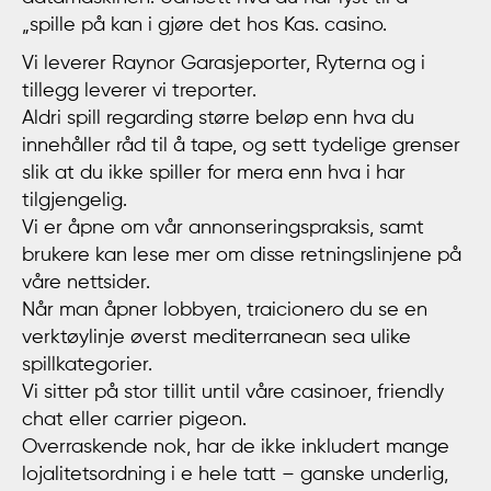
„spille på kan i gjøre det hos Kas. casino.
Vi leverer Raynor Garasjeporter, Ryterna og i
tillegg leverer vi treporter.
Aldri spill regarding større beløp enn hva du
innehåller råd til å tape, og sett tydelige grenser
slik at du ikke spiller for mera enn hva i har
tilgjengelig.
Vi er åpne om vår annonseringspraksis, samt
brukere kan lese mer om disse retningslinjene på
våre nettsider.
Når man åpner lobbyen, traicionero du se en
verktøylinje øverst mediterranean sea ulike
spillkategorier.
Vi sitter på stor tillit until våre casinoer, friendly
chat eller carrier pigeon.
Overraskende nok, har de ikke inkludert mange
lojalitetsordning i e hele tatt – ganske underlig,