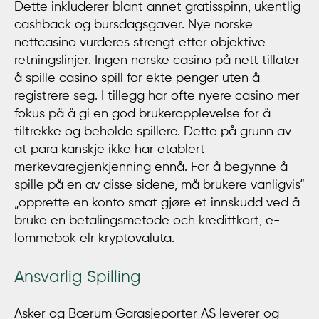
Dette inkluderer blant annet gratisspinn, ukentlig
cashback og bursdagsgaver. Nye norske
nettcasino vurderes strengt etter objektive
retningslinjer. Ingen norske casino på nett tillater
å spille casino spill for ekte penger uten å
registrere seg. I tillegg har ofte nyere casino mer
fokus på å gi en god brukeropplevelse for å
tiltrekke og beholde spillere. Dette på grunn av
at para kanskje ikke har etablert
merkevaregjenkjenning ennå. For å begynne å
spille på en av disse sidene, må brukere vanligvis“
„opprette en konto smat gjøre et innskudd ved å
bruke en betalingsmetode och kredittkort, e-
lommebok elr kryptovaluta.
Ansvarlig Spilling
Asker og Bærum Garasjeporter AS leverer og