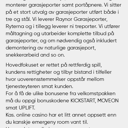
monterer garasjeporter samt portåpnere. Vi sitter
på et stort utvalg av garasjeporter utført både i
tre og stål. Vi leverer Raynor Garasjeporter,
Ryterna og i tillegg leverer ni treporter. Vi utfører
måltagning og utarbeider komplette tilbud på
garasjeporter, og om nødvendig også inkludert
demontering av naturlige garasjeport,
snekkerarbeid and so on.
Hovedfokuset er rettet på rettferdig spill,
kundens rettigheter og tilbyr bistand i tilfeller
hvor uoverensstemmelser oppstår mellom
tjenesteyteren smat kunden.
For å få de ulike bonusene fra velkomstpakken
må du oppgi bonuskodene KICKSTART, MOVEON
smat UPLIFT.
Kas. online casino har et litt annet oppsett enn
du kanskje emergeny room vant til.