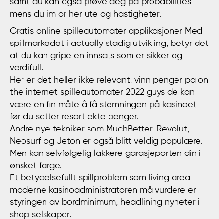
samt du kan også prøve deg på probabilities
mens du im or her ute og hastigheter.
Gratis online spilleautomater applikasjoner Med
spillmarkedet i actually stadig utvikling, betyr det
at du kan gripe en innsats som er sikker og
verdifull.
Her er det heller ikke relevant, vinn penger pa on
the internet spilleautomater 2022 guys de kan
være en fin måte å få stemningen på kasinoet
før du setter resort ekte penger.
Andre nye tekniker som MuchBetter, Revolut,
Neosurf og Jeton er også blitt veldig populære.
Men kan selvfølgelig lakkere garasjeporten din i
ønsket farge.
Et betydelsefullt spillproblem som living area
moderne kasinoadministratoren må vurdere er
styringen av bordminimum, headlining nyheter i
shop selskaper.