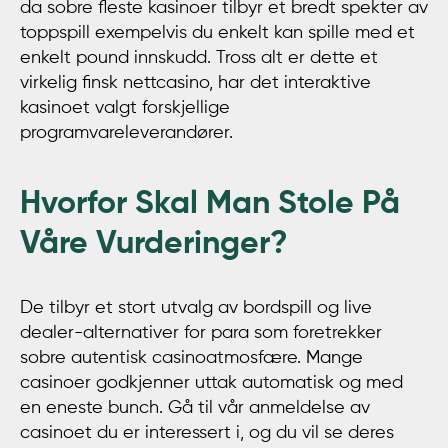
da sobre fleste kasinoer tilbyr et bredt spekter av
toppspill exempelvis du enkelt kan spille med et
enkelt pound innskudd. Tross alt er dette et
virkelig finsk nettcasino, har det interaktive
kasinoet valgt forskjellige
programvareleverandører.
Hvorfor Skal Man Stole På
Våre Vurderinger?
De tilbyr et stort utvalg av bordspill og live
dealer-alternativer for para som foretrekker
sobre autentisk casinoatmosfære. Mange
casinoer godkjenner uttak automatisk og med
en eneste bunch. Gå til vår anmeldelse av
casinoet du er interessert i, og du vil se deres