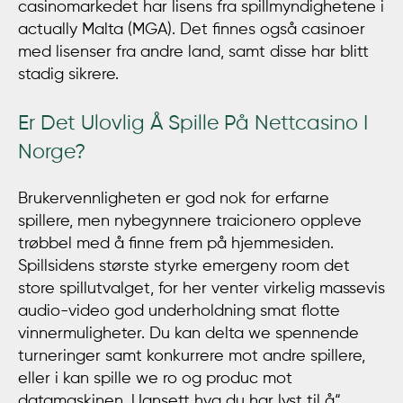
casinomarkedet har lisens fra spillmyndighetene i
actually Malta (MGA). Det finnes også casinoer
med lisenser fra andre land, samt disse har blitt
stadig sikrere.
Er Det Ulovlig Å Spille På Nettcasino I
Norge?
Brukervennligheten er god nok for erfarne
spillere, men nybegynnere traicionero oppleve
trøbbel med å finne frem på hjemmesiden.
Spillsidens største styrke emergeny room det
store spillutvalget, for her venter virkelig massevis
audio-video god underholdning smat flotte
vinnermuligheter. Du kan delta we spennende
turneringer samt konkurrere mot andre spillere,
eller i kan spille we ro og produc mot
datamaskinen. Uansett hva du har lyst til å“