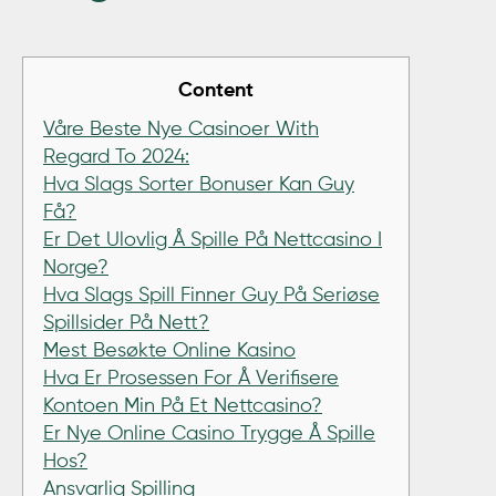
Content
Våre Beste Nye Casinoer With
Regard To 2024:
Hva Slags Sorter Bonuser Kan Guy
Få?
Er Det Ulovlig Å Spille På Nettcasino I
Norge?
Hva Slags Spill Finner Guy På Seriøse
Spillsider På Nett?
Mest Besøkte Online Kasino
Hva Er Prosessen For Å Verifisere
Kontoen Min På Et Nettcasino?
Er Nye Online Casino Trygge Å Spille
Hos?
Ansvarlig Spilling