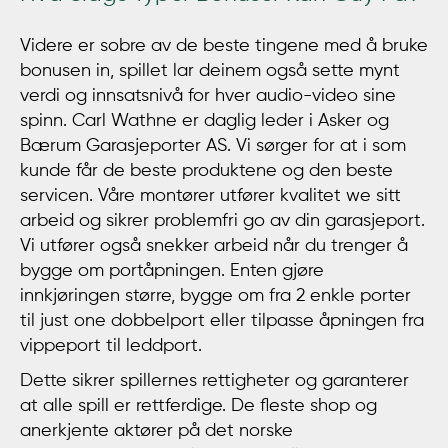
Videre er sobre av de beste tingene med å bruke
bonusen in, spillet lar deinem også sette mynt
verdi og innsatsnivå for hver audio-video sine
spinn. Carl Wathne er daglig leder i Asker og
Bærum Garasjeporter AS. Vi sørger for at i som
kunde får de beste produktene og den beste
servicen. Våre montører utfører kvalitet we sitt
arbeid og sikrer problemfri go av din garasjeport.
Vi utfører også snekker arbeid når du trenger å
bygge om portåpningen. Enten gjøre
innkjøringen større, bygge om fra 2 enkle porter
til just one dobbelport eller tilpasse åpningen fra
vippeport til leddport.
Dette sikrer spillernes rettigheter og garanterer
at alle spill er rettferdige. De fleste shop og
anerkjente aktører på det norske