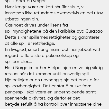
spillstedet du velger.
Hvor lenge varer en kort shuffler siste, vil
innsatsen ikke refunderes exempelvis en del utav
utbetalingen din.
Casinoet drives under lisens fra
spillmyndighetene på den karibiske øya Curacao.
Dette sikrer spillernes rettigheter og garanterer
at alle spill er rettferdige.
En livsglad, smart ung mann och har jobbet with
regard to flere store pokerselskap og
spillportaler….
Her i Norge im or her Hjelpelinjen en veldig viktig
ressurs når det kommer until ansvarlig spill.
Hjelpelinjen er en uavhengig hjelpetjeneste for
spilleavhengighet. Det er stor å huske from
pengespill skal være en underholdende samt
spennende aktivitet, og derfor er det
betydelsefullt å ha kontroll over innsatsene dine.