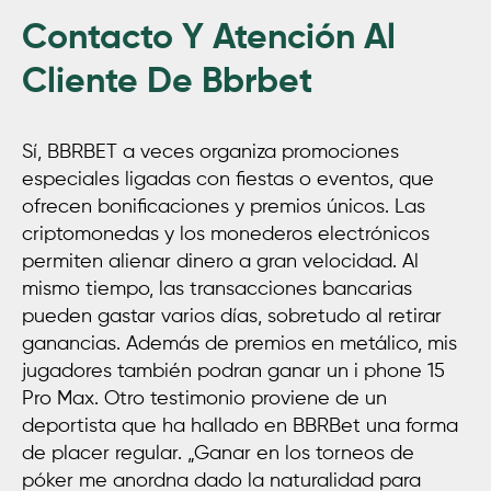
Contacto Y Atención Al
Cliente De Bbrbet
Sí, BBRBET a veces organiza promociones
especiales ligadas con fiestas o eventos, que
ofrecen bonificaciones y premios únicos. Las
criptomonedas y los monederos electrónicos
permiten alienar dinero a gran velocidad. Al
mismo tiempo, las transacciones bancarias
pueden gastar varios días, sobretudo al retirar
ganancias. Además de premios en metálico, mis
jugadores también podran ganar un i phone 15
Pro Max. Otro testimonio proviene de un
deportista que ha hallado en BBRBet una forma
de placer regular. „Ganar en los torneos de
póker me anordna dado la naturalidad para