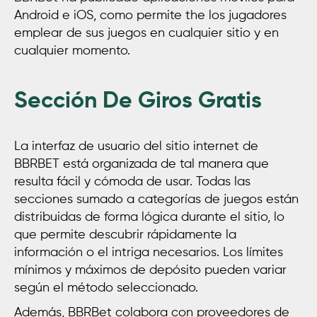
Android e iOS, como permite the los jugadores
emplear de sus juegos en cualquier sitio y en
cualquier momento.
Sección De Giros Gratis
La interfaz de usuario del sitio internet de
BBRBET está organizada de tal manera que
resulta fácil y cómoda de usar. Todas las
secciones sumado a categorías de juegos están
distribuidas de forma lógica durante el sitio, lo
que permite descubrir rápidamente la
información o el intriga necesarios. Los límites
mínimos y máximos de depósito pueden variar
según el método seleccionado.
Además, BBRBet colabora con proveedores de