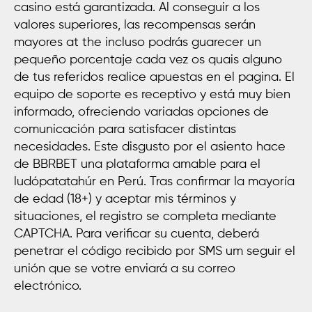
casino está garantizada. Al conseguir a los
valores superiores, las recompensas serán
mayores at the incluso podrás guarecer un
pequeño porcentaje cada vez os quais alguno
de tus referidos realice apuestas en el pagina. El
equipo de soporte es receptivo y está muy bien
informado, ofreciendo variadas opciones de
comunicación para satisfacer distintas
necesidades. Este disgusto por el asiento hace
de BBRBET una plataforma amable para el
ludópatatahúr en Perú. Tras confirmar la mayoría
de edad (18+) y aceptar mis términos y
situaciones, el registro se completa mediante
CAPTCHA. Para verificar su cuenta, deberá
penetrar el código recibido por SMS um seguir el
unión que se votre enviará a su correo
electrónico.