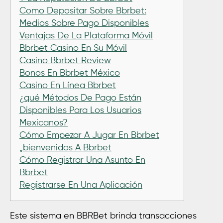
Como Depositar Sobre Bbrbet:
Medios Sobre Pago Disponibles
Ventajas De La Plataforma Móvil
Bbrbet Casino En Su Móvil
Casino Bbrbet Review
Bonos En Bbrbet México
Casino En Línea Bbrbet
¿qué Métodos De Pago Están
Disponibles Para Los Usuarios
Mexicanos?
Cómo Empezar A Jugar En Bbrbet
„bienvenidos A Bbrbet
Cómo Registrar Una Asunto En
Bbrbet
Registrarse En Una Aplicación
Este sistema en BBRBet brinda transacciones