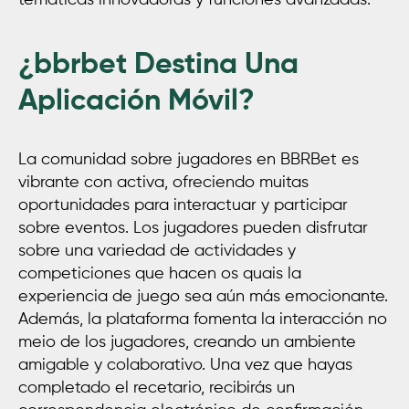
temáticas innovadoras y funciones avanzadas.
¿bbrbet Destina Una
Aplicación Móvil?
La comunidad sobre jugadores en BBRBet es
vibrante con activa, ofreciendo muitas
oportunidades para interactuar y participar
sobre eventos. Los jugadores pueden disfrutar
sobre una variedad de actividades y
competiciones que hacen os quais la
experiencia de juego sea aún más emocionante.
Además, la plataforma fomenta la interacción no
meio de los jugadores, creando un ambiente
amigable y colaborativo. Una vez que hayas
completado el recetario, recibirás un