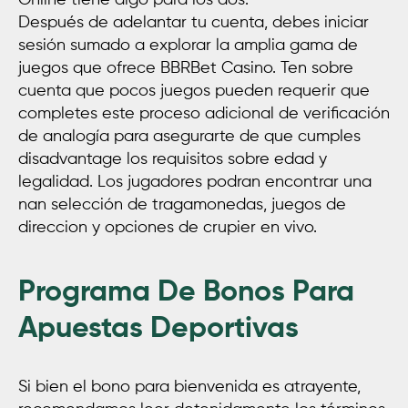
Después de adelantar tu cuenta, debes iniciar
sesión sumado a explorar la amplia gama de
juegos que ofrece BBRBet Casino. Ten sobre
cuenta que pocos juegos pueden requerir que
completes este proceso adicional de verificación
de analogía para asegurarte de que cumples
disadvantage los requisitos sobre edad y
legalidad. Los jugadores podran encontrar una
nan selección de tragamonedas, juegos de
direccion y opciones de crupier en vivo.
Programa De Bonos Para
Apuestas Deportivas
Si bien el bono para bienvenida es atrayente,