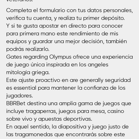
Completa el formulario con tus datos personales,
verifica tu cuenta, y realiza tu primer depósito.
Y si te gusta apostar en directo para conocer
para primera mano este rendimiento de mis
equipos y guardar una mejor decisión, también
podrás realizarlo.
Gates regarding Olympus ofrece una experiencia
de juego única inspirada en los angeles
mitología griega.
Este ajuste proactivo en are generally seguridad
es essential para mantener la confianza de los
jugadores.
BBRBet destina una amplia gama de juegos que
incluye tragaperras, juegos para mesa, casino
sobre vivo y apuestas deportivas.
En aquel sentido, la diapositiva y juego justo de
las tragamonedas que encontrarás sobre este