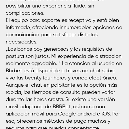
possibilitar una experiencia fluida, sin
complicaciones.
El equipo para soporte es receptivo y está bien
informado, ofreciendo innumerables opciones de
comunicación para satisfacer distintas
necesidades.
„Los bonos boy generosos y los requisitos de
postura son justos. Mi experiencia de distraccion
realmente agradable. “ La atención al usuario en
Bbrbet está disponible a través de chat sobre
vivo las twenty four horas y correo electrónico.
Aunque el chat en palpitante es la opción más
rápida, los tiempos de consulta pueden variar
durante las horas cresta. Sí, existe una versión
móvil adaptada de BBRBet, así como una
aplicación móvil para Google android e iOS. Por
eso, ofrecemos métodos de pago muchos y
seguros para que puedas concentrarte