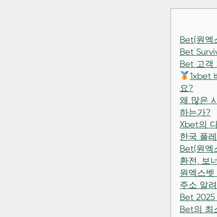
Bet(원
Bet Sur
Bet 고객
1xbe
요?
왜 많은 사
하는가?
Xbet의
한국 플
Bet(원엑
환전, 보
원엑스벳 
주소 알
Bet 20
Bet의 최