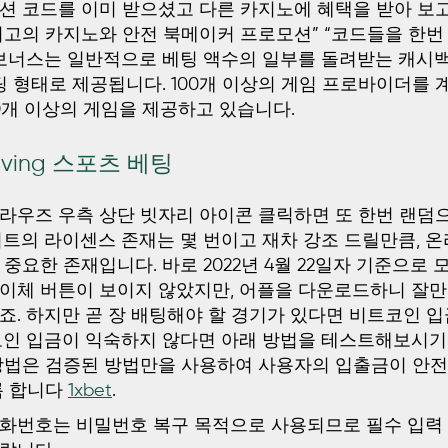
션 코드를 이미 받으셨고 다른 카지노에 혜택을 받아 보
최고의 카지노와 안전 북메이커 프로모션” “코드들을 한번
 보너스는 일반적으로 베팅 액수의 일부를 돌려받는 캐시
베팅 형태로 제공됩니다. 100개 이상의 게임 프로바이더를 
000개 이상의 게임을 제공하고 있습니다.
 Living 스포츠 베팅
라우즈 우측 상단 빗자리 아이콘 클릭하면 또 한번 랜덤
이트의 라이센스 존재는 몇 번이고 재차 강조 드릴만큼, 온
중요한 존재입니다. 바로 2022년 4월 22일자 기준으로 
이체 버튼이 보이지 않았지만, 어플을 다운로드하니 잘
죠. 하지만 곧 장 배팅해야 할 경기가 있다면 비트코인 
코인 입금이 익숙하지 않다면 아래 방법을 테스트해보시기
방법은 검증된 방법만을 사용하여 사용자의 입출금이 안
록 합니다
1xbet
.
화번호는 비밀번호 복구 목적으로 사용되므로 필수 입력