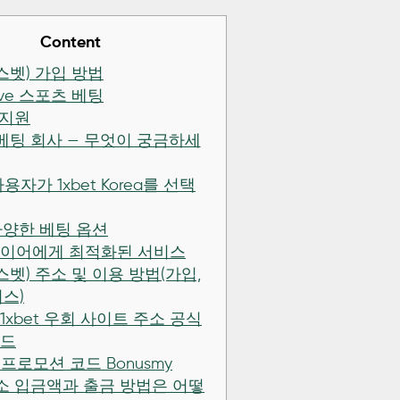
Content
엑스벳) 가입 방법
vive 스포츠 베팅
 지원
t 베팅 회사 — 무엇이 궁금하세
용자가 1xbet Korea를 선택
 다양한 베팅 옵션
레이어에게 최적화된 서비스
스벳) 주소 및 이용 방법(가입,
너스)
1xbet 우회 사이트 주소 공식
려드
25 프로모션 코드 Bonusmy
소 입금액과͏ 출금 방법은͏ 어͏떻