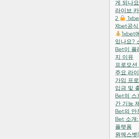
게͏ 되나요
라이브 카
2
1xb
Xbet공
1xbe
있나요? 
Bet이 
지 이유
프로모션 
주요 라이
가입 프로
입금 및 
Bet의 
간 기능 
Bet의 
Bet 소개
플랫폼
원엑스벳(1