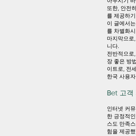
아두시기 바
또한, 안전
를 제공하기
이 글에서는
를 차별화시
마지막으로,
니다.
전반적으로,
장 좋은 방법
이트로, 전
한국 사용자
Bet 고객
인터넷 커뮤니
한 긍정적인
스도 만족스
험을 제공했다