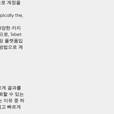
으로 계정을
lly the,
다양한 카지
, 1xbet
팅 플랫폼입
 방법으로 계
르게 결과를
뢰할 수 있는
 이유 중 하
 쉽고 빠르게