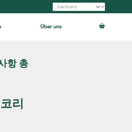
e
Über uns
의사항 총
 코리