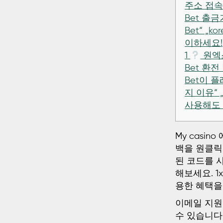
주소 접속
Bet 출
Bet“ „
이하세요!
1
원엑
Bet 환전
Bet이 
지 이유“ „[
사용해도
My casi
백을 원클릭
된 코드를 
해보세요. 
용한 혜택을
이메일 지원
수 있습니다