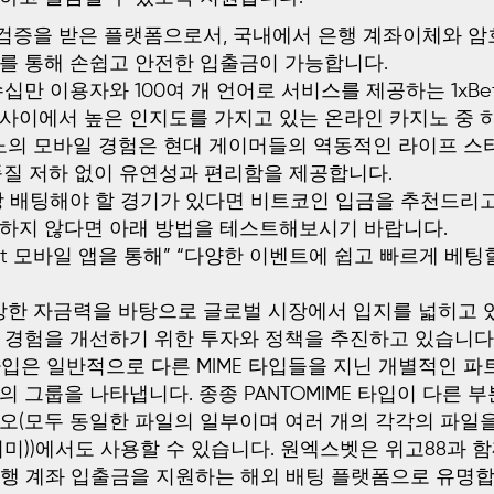
튀 검증을 받은 플랫폼으로서, 국내에서 은행 계좌이체와 암호
를 통해 손쉽고 안전한 입출금이 가능합니다.
십만 이용자와 100여 개 언어로 서비스를 제공하는 1xB
사이에서 높은 인지도를 가지고 있는 온라인 카지노 중 
카지노의 모바일 경험은 현대 게이머들의 역동적인 라이프 스
품질 저하 없이 유연성과 편리함을 제공합니다.
장 배팅해야 할 경기가 있다면 비트코인 입금을 추천드리고
하지 않다면 아래 방법을 테스트해보시기 바랍니다.
et 모바일 앱을 통해” “다양한 이벤트에 쉽고 빠르게 베팅
 막강한 자금력을 바탕으로 글로벌 시장에서 입지를 넓히고 
 경험을 개선하기 위한 투자와 정책을 추진하고 있습니다
rt 타입은 일반적으로 다른 MIME 타입들을 지닌 개별적인 
 그룹을 나타냅니다. 종종 PANTOMIME 타입이 다른 부
오(모두 동일한 파일의 일부이며 여러 개의 각각의 파일을
미))에서도 사용할 수 있습니다. 원엑스벳은 위고88과 함
“은행 계좌 입출금을 지원하는 해외 배팅 플랫폼으로 유명합