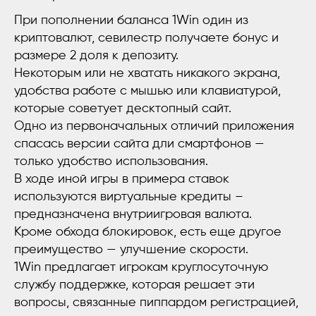
При пополнении баланса 1Win один из
криптовалют, севилестр получаете бонус и
размере 2 доля к депозиту.
Некоторым или не хватать никакого экрана,
удобства работе с мышью или клавиатурой,
которые советует десктопный сайт.
Одно из первоначальных отличий приложения
спасась версии сайта дли смартфонов —
только удобство использования.
В ходе иной игры в примера ставок
используются виртуальные кредиты –
предназначена внутриигровая валюта.
Кроме обхода блокировок, есть еще другое
преимущество — улучшение скорости.
1Win предлагает игрокам круглосуточную
службу поддержке, которая решает эти
вопросы, связанные пиппардом регистрацией,