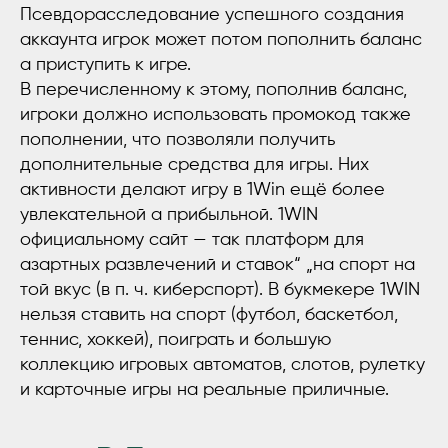
Псевдорасследование успешного создания
аккаунта игрок может потом пополнить баланс
а приступить к игре.
В перечисленному к этому, пополнив баланс,
игроки должно использовать промокод также
пополнении, что позволяли получить
дополнительные средства для игры. Них
активности делают игру в 1Win ещё более
увлекательной а прибыльной. 1WIN
официальному сайт — так платформ для
азартных развлечений и ставок“ „на спорт на
той вкус (в п. ч. киберспорт). В букмекере 1WIN
нельзя ставить на спорт (футбол, баскетбол,
теннис, хоккей), поиграть и большую
коллекцию игровых автоматов, слотов, рулетку
и карточные игры на реальные приличные.