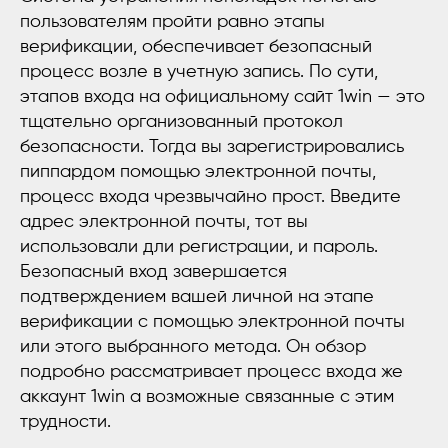
пользователям пройти равно этапы
верификации, обеспечивает безопасный
процесс возле в учетную запись. По сути,
этапов входа на официальному сайт 1win — это
тщательно организованный протокол
безопасности. Тогда вы зарегистрировались
пиппардом помощью электронной почты,
процесс входа чрезвычайно прост. Введите
адрес электронной почты, тот вы
использовали дли регистрации, и пароль.
Безопасный вход завершается
подтверждением вашей личной на этапе
верификации с помощью электронной почты
или этого выбранного метода. Он обзор
подробно рассматривает процесс входа же
аккаунт 1win а возможные связанные с этим
трудности.