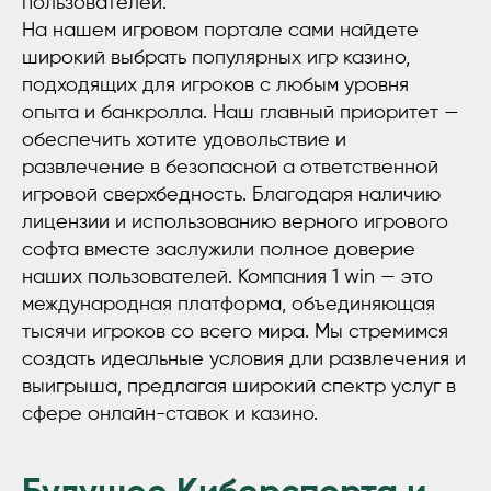
пользователей.
На нашем игровом портале сами найдете
широкий выбрать популярных игр казино,
подходящих для игроков с любым уровня
опыта и банкролла. Наш главный приоритет —
обеспечить хотите удовольствие и
развлечение в безопасной а ответственной
игровой сверхбедность. Благодаря наличию
лицензии и использованию верного игрового
софта вместе заслужили полное доверие
наших пользователей. Компания 1 win — это
международная платформа, объединяющая
тысячи игроков со всего мира. Мы стремимся
создать идеальные условия дли развлечения и
выигрыша, предлагая широкий спектр услуг в
сфере онлайн-ставок и казино.