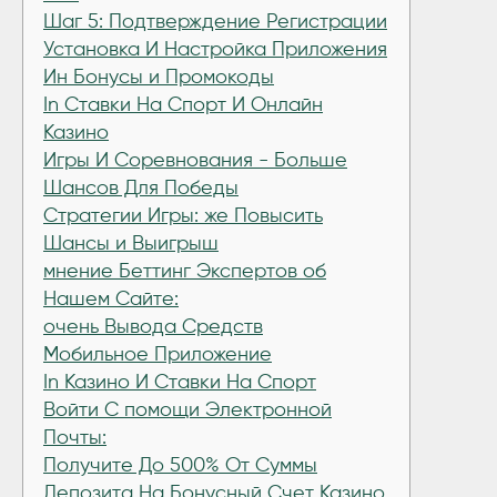
Шаг 5: Подтверждение Регистрации
Установка И Настр͏ойка Приложения
Ин Бонусы и Промокоды
In Ставки На Спорт И Онлайн
Казино
Игры И Соре͏вновани͏я ͏- Больше͏
Шанс͏ов Для Победы
Стратегии Игры: же Повысить
Шансы и Выиг͏рыш
мнение Беттинг Экспертов об
Нашем Сайте:
очень Вывода Средств
Мобильное Приложение
In Казино И Ставки На Спорт
Войти С помощи Электронной
Почты:
Получите До 500% От Суммы
Депозита На Бонусный Счет Казино