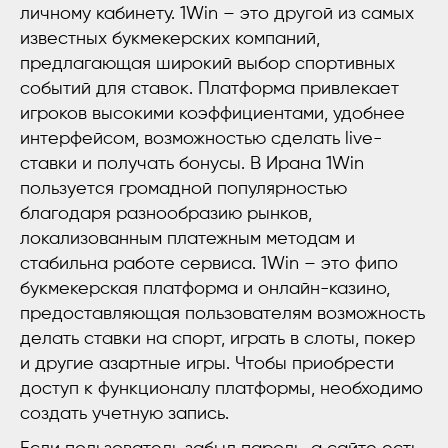
личному кабинету. 1Win – это другой из самых
известных букмекерских компаний,
предлагающая широкий выбор спортивных
событий для ставок. Платформа привлекает
игроков высокими коэффициентами, удобнее
интерфейсом, возможностью сделать live-
ставки и получать бонусы. В Ирана 1Win
пользуется громадной популярностью
благодаря разнообразию рынков,
локализованным платежным методам и
стабильна работе сервиса. 1Win – это фипо
букмекерская платформа и онлайн-казино,
предоставляющая пользователям возможность
делать ставки на спорт, играть в слоты, покер
и другие азартные игры. Чтобы приобрести
доступ к функционалу платформы, необходимо
создать учетную запись.