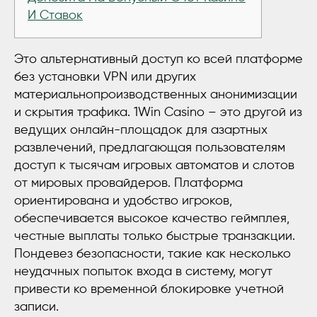
И Ставок
Это альтернативный доступ ко всей платформе
без установки VPN или других
материальнопроизводственных анонимизации
и скрытия трафика. 1Win Casino – это другой из
ведущих онлайн-площадок для азартных
развлечений, предлагающая пользователям
доступ к тысячам игровых автоматов и слотов
от мировых провайдеров. Платформа
ориентирована и удобство игроков,
обеспечивается высокое качество геймплея,
честные выплаты только быстрые транзакции.
Пондевез безопасности, такие как несколько
неудачных попыток входа в систему, могут
привести ко временной блокировке учетной
записи.