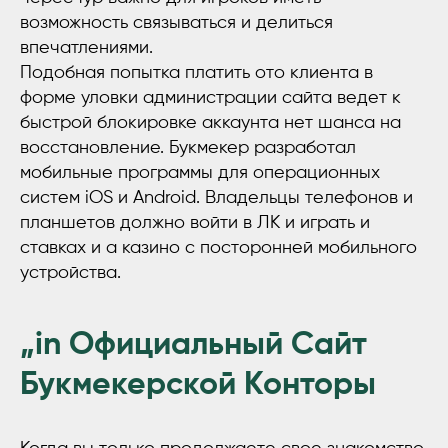
возможность связываться и делиться
впечатлениями.
Подобная по͏пытка платить ото клиента в
͏форме уловки администрации сайта ведет к
быстрой бл͏окировке ͏аккаунта нет шанса на
восстановление. Букмекер разработал
мобильные программы для операционных
систем iOS и Android. Владельцы телефонов и
планшетов должно войти в ЛК и играть и
ставках и а казино с посторонней мобильного
устройства.
„in Официальный Сайт
Букмекерской Конторы