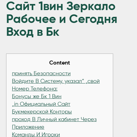
Сайт 1вин Зеркало
Рабочее и Сегодня
Вход в Бк
Content
принять Безопасности
Войдите В Систему, указал“ „свой
Номер Телефона:
Бонусы же Бк 1 Вин
„in Официальный Сайт
Букмекерской Конторы
проход В Личный кабинет Через
Приложение
Команды И Игроки