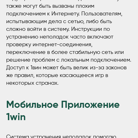
также могут быть вызваны плохим
подключением к Интернету. Пользователям,
испытывающим дела с сетью, либо быть
сложно войти в систему. Инструкции по
устранению неполадок часто включают
проверку интернет-соединения,
переключение в более стабильную сеть или
решение проблем с локальным подключением.
Дос͏туп ͏к 1вин мож͏ет быть велик из-за законов
же правил, которые͏ касающееся игр в
нек͏оторых странах.
Мобильное Приложение
1win
Система устранения неполадок помогаю