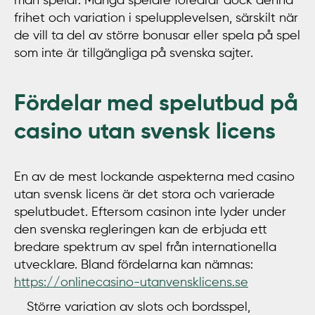
man spelar. Många spelare föredrar dock denna
frihet och variation i spelupplevelsen, särskilt när
de vill ta del av större bonusar eller spela på spel
som inte är tillgängliga på svenska sajter.
Fördelar med spelutbud på
casino utan svensk licens
En av de mest lockande aspekterna med casino
utan svensk licens är det stora och varierade
spelutbudet. Eftersom casinon inte lyder under
den svenska regleringen kan de erbjuda ett
bredare spektrum av spel från internationella
utvecklare. Bland fördelarna kan nämnas:
https://onlinecasino-utanvensklicens.se
Större variation av slots och bordsspel,