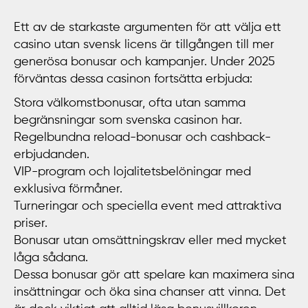
Ett av de starkaste argumenten för att välja ett
casino utan svensk licens är tillgången till mer
generösa bonusar och kampanjer. Under 2025
förväntas dessa casinon fortsätta erbjuda:
Stora välkomstbonusar, ofta utan samma
begränsningar som svenska casinon har.
Regelbundna reload-bonusar och cashback-
erbjudanden.
VIP-program och lojalitetsbelöningar med
exklusiva förmåner.
Turneringar och speciella event med attraktiva
priser.
Bonusar utan omsättningskrav eller med mycket
låga sådana.
Dessa bonusar gör att spelare kan maximera sina
insättningar och öka sina chanser att vinna. Det