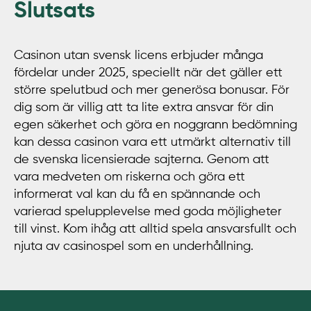
Slutsats
Casinon utan svensk licens erbjuder många
fördelar under 2025, speciellt när det gäller ett
större spelutbud och mer generösa bonusar. För
dig som är villig att ta lite extra ansvar för din
egen säkerhet och göra en noggrann bedömning
kan dessa casinon vara ett utmärkt alternativ till
de svenska licensierade sajterna. Genom att
vara medveten om riskerna och göra ett
informerat val kan du få en spännande och
varierad spelupplevelse med goda möjligheter
till vinst. Kom ihåg att alltid spela ansvarsfullt och
njuta av casinospel som en underhållning.