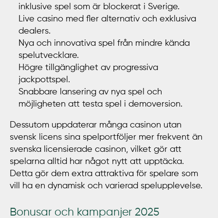
inklusive spel som är blockerat i Sverige.
Live casino med fler alternativ och exklusiva
dealers.
Nya och innovativa spel från mindre kända
spelutvecklare.
Högre tillgänglighet av progressiva
jackpottspel.
Snabbare lansering av nya spel och
möjligheten att testa spel i demoversion.
Dessutom uppdaterar många casinon utan
svensk licens sina spelportföljer mer frekvent än
svenska licensierade casinon, vilket gör att
spelarna alltid har något nytt att upptäcka.
Detta gör dem extra attraktiva för spelare som
vill ha en dynamisk och varierad spelupplevelse.
Bonusar och kampanjer 2025