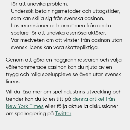
för att undvika problem.
Undersök betalningsmetoder och uttagstider,
som kan skilja sig från svenska casinon.
Läs recensioner och omdömen från andra
spelare för att undvika oseriösa aktörer.
Var medveten om att vinster från casinon utan
svensk licens kan vara skattepliktiga.
Genom att göra en noggrann research och välja
välrenommerade casinon kan du njuta av en
trygg och rolig spelupplevelse även utan svensk
licens.
Vill du läsa mer om spelindustrins utveckling och
trender kan du ta en titt på
denna artikel från
New York Times
eller följa aktuella diskussioner
om spelreglering på
Twitter
.